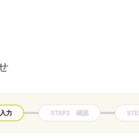
せ
入力
STEP2
確認
STE