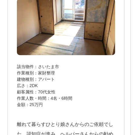
該当物件
さいたま市
作業種別
家財整理
建物種別
アパート
広さ
2DK
顧客属性
70代女性
作業人数・時間
4名・6時間
金額
25万円
離れて暮らすひとり娘さんからのご依頼でし
た。認知症が進み、ヘルパーさんからの勧め