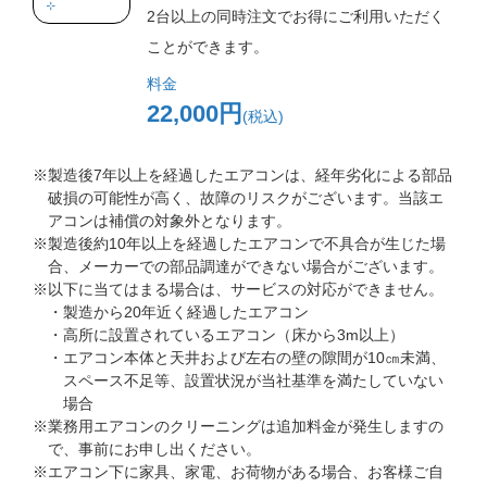
2台以上の同時注文でお得にご利用いただく
ことができます。
料金
22,000円
(税込)
※製造後7年以上を経過したエアコンは、経年劣化による部品
破損の可能性が高く、故障のリスクがございます。当該エ
アコンは補償の対象外となります。
※製造後約10年以上を経過したエアコンで不具合が生じた場
合、メーカーでの部品調達ができない場合がございます。
※以下に当てはまる場合は、サービスの対応ができません。
・製造から20年近く経過したエアコン
・高所に設置されているエアコン（床から3m以上）
・エアコン本体と天井および左右の壁の隙間が10㎝未満、
スペース不足等、設置状況が当社基準を満たしていない
場合
※業務用エアコンのクリーニングは追加料金が発生しますの
で、事前にお申し出ください。
※エアコン下に家具、家電、お荷物がある場合、お客様ご自