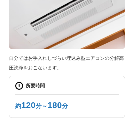
自分ではお手入れしづらい埋込み型エアコンの分解高
圧洗浄をおこないます。
所要時間
120
180
約
分～
分