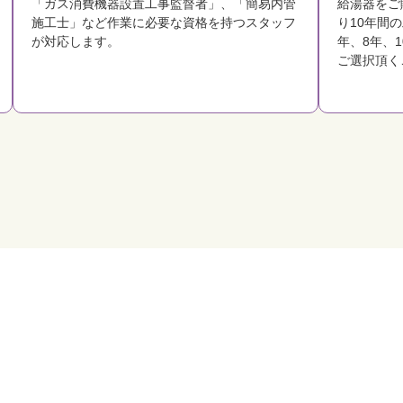
「ガス消費機器設置工事監督者」、「簡易内管
給湯器をご
施工士」など作業に必要な資格を持つスタッフ
り10年間
が対応します。
年、8年、
ご選択頂く